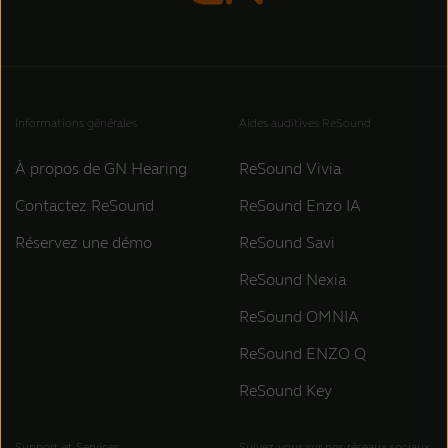
Informations générales
Aides auditives ReSound
À propos de GN Hearing
ReSound Vivia
Contactez ReSound
ReSound Enzo IA
Réservez une démo
ReSound Savi
ReSound Nexia
ReSound OMNIA
ReSound ENZO Q
ReSound Key
Support et Services
Suivez-vous sur nos réseaux sociaux