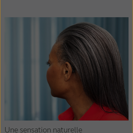
environnements les plus bruyants.
l'environnement de l'utilisateur et des
En ajoutant un microphone dans le canal
faisceaux directionnels plus forts pour
auditif comme partie intégrante du boitier de
assurer des ajustements en douceur des
nos écouteurs RIE, nous tirons parti de la
réglages directionnels. Vous pouvez utiliser
forme unique de l'oreille de chaque
l'écouteur M&RIE ou Spatial Sense pour la
utilisateur pour collecter le son comme la
préservation des repères spatiaux.
nature l'a voulu. Cela donne une expérience
auditive plus immersive, avec une plus grande
profondeur et une meilleure perception de
l'espace.
Une sensation naturelle