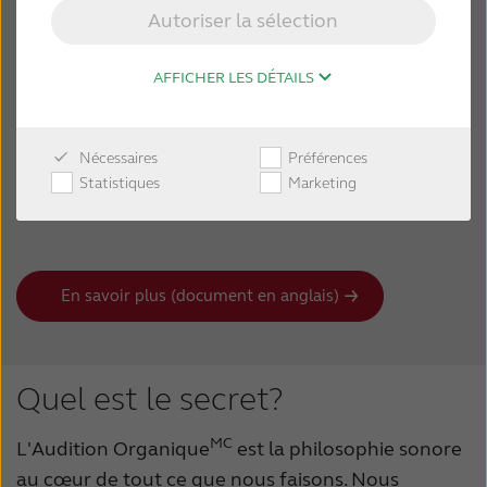
Autoriser la sélection
Nous créons des solutions auditives avec un son
naturel,
AFFICHER LES DÉTAILS
une sensation naturelle et qui permettent à vos
patients de
Nécessaires
Préférences
se connecter naturellement avec leur monde.
Statistiques
Marketing
En savoir plus (document en anglais)
Quel est le secret?
MC
L'Audition Organique
est la philosophie sonore
au cœur de tout ce que nous faisons. Nous