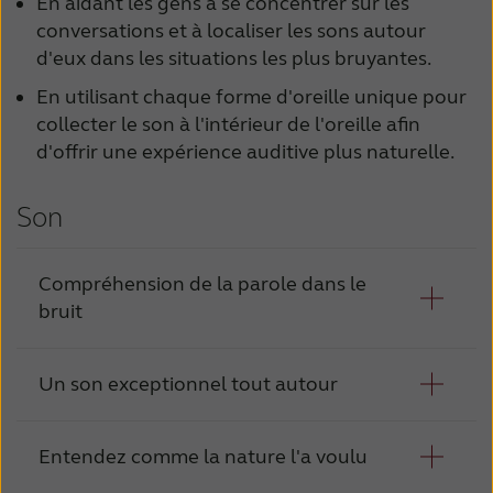
En aidant les gens à se concentrer sur les
conversations et à localiser les sons autour
d'eux dans les situations les plus bruyantes.
En utilisant chaque forme d'oreille unique pour
collecter le son à l'intérieur de l'oreille afin
d'offrir une expérience auditive plus naturelle.
Son
Compréhension de la parole dans le
bruit
Un son exceptionnel tout autour
En utilisant un puissant faisceau directionnel
et le son des deux aides auditives, votre
patient sera capable d'entendre des
Entendez comme la nature l'a voulu
Notre stratégie auditive binaurale utilise des
conversations clairement même dans les
informations en temps réel sur