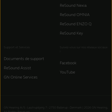
Google Pixel 10a
ReSound Nexia
Google Pixel 9 Pro Fold
Google Pixel 9 Pro XL
ReSound OMNIA
Google Pixel 9 Pro
ReSound ENZO Q
Google Pixel 9
Google Pixel 9a
ReSound Key
Google Pixel 8 Pro
Google Pixel 8
Support et Services
Suivez-vous sur nos réseaux sociaux
Google Pixel 8a
!
Google Pixel 7 Pro
Documents de support
Facebook
Google Pixel 7
ReSound Assist
YouTube
GN Online Services
GN Hearing A/S - Lautrupbjerg 7 - 2750 Ballerup - Denmark | 2026 GN Hearing,
All Rights Reserved.