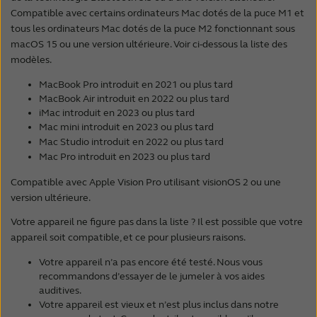
Samsung Galaxy S24**
iPhone 15*
Compatible avec certains ordinateurs Mac dotés de la puce M1 et
iPad mini (6th generation)*
Samsung Galaxy S23 Ultra**
iPhone 14 Pro Max*
tous les ordinateurs Mac dotés de la puce M2 fonctionnant sous
iPad mini (5th generation)
Samsung Galaxy S23+**
macOS 15 ou une version ultérieure. Voir ci-dessous la liste des
iPhone 14 Pro*
iPad (10th generation)*
Samsung Galaxy S23**
modèles.
iPhone 14 Plus*
iPad (9th generation)*
Samsung Galaxy S22 Ultra 5G
iPhone 14*
MacBook Pro introduit en 2021 ou plus tard
iPad (8th generation)*
Samsung Galaxy S22+ 5G
iPhone 13 Pro Max*
MacBook Air introduit en 2022 ou plus tard
iPad (7th generation)
Samsung Galaxy S22 5G
iMac introduit en 2023 ou plus tard
iPhone 13 Pro*
Mac mini introduit en 2023 ou plus tard
Samsung Galaxy S21 Ultra
iPhone 13*
Mac Studio introduit en 2022 ou plus tard
Samsung Galaxy S21+
iPhone 13 mini*
Mac Pro introduit en 2023 ou plus tard
Samsung Galaxy S21
iPhone 12 Pro Max*
Samsung Galaxy S20 Ultra 5G
Compatible avec Apple Vision Pro utilisant visionOS 2 ou une
iPhone 12 Pro*
version ultérieure.
Samsung Galaxy S20+
iPhone 12*
Samsung Galaxy S20
Votre appareil ne figure pas dans la liste ? Il est possible que votre
iPhone 12 mini*
Samsung Galaxy S20 FE
appareil soit compatible, et ce pour plusieurs raisons.
iPhone 11 Pro Max*
Samsung Galaxy A56 5G**
iPhone 11 Pro*
Votre appareil n’a pas encore été testé. Nous vous
Samsung Galaxy A36 5G**
iPhone 11*
recommandons d’essayer de le jumeler à vos aides
Samsung Galaxy A55 5G**
auditives.
iPhone SE (3rd generation)*
Samsung Galaxy A54 5G
Votre appareil est vieux et n’est plus inclus dans notre
iPhone SE (2nd generation)