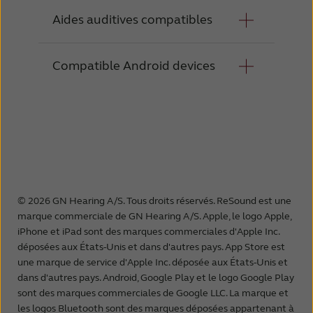
Aides auditives compatibles
Compatible Android devices
ReSound Enzo IA
ReSound Vivia
ReSound Savi
Samsung Galaxy S26 Ultra
ReSound Nexia
Samsung Galaxy S26+
Samsung Galaxy S26
Samsung Galaxy S25 Edge
Samsung Galaxy S25 Ultra
© 2026 GN Hearing A/S. Tous droits réservés. ReSound est une
Samsung Galaxy S25+
marque commerciale de GN Hearing A/S. Apple, le logo Apple,
Samsung Galaxy S25
iPhone et iPad sont des marques commerciales d'Apple Inc.
Samsung Galaxy S25 FE
déposées aux États-Unis et dans d'autres pays. App Store est
une marque de service d'Apple Inc. déposée aux États-Unis et
Samsung Galaxy S24 Ultra
dans d'autres pays. Android, Google Play et le logo Google Play
Samsung Galaxy S24+
sont des marques commerciales de Google LLC. La marque et
Samsung Galaxy S24
les logos Bluetooth sont des marques déposées appartenant à