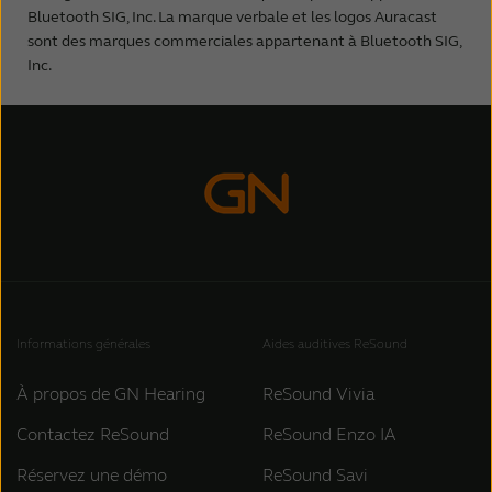
Samsung Galaxy S23 Ultra
Bluetooth SIG, Inc. La marque verbale et les logos Auracast
Samsung Galaxy S23+
sont des marques commerciales appartenant à Bluetooth SIG,
Samsung Galaxy S23
Inc.
Samsung Galaxy A56 5G
Samsung Galaxy A36 5G
Samsung Galaxy A55 5G
Samsung Galaxy Tab S9 5G
Samsung Galaxy Z Fold7
Samsung Galaxy Z Fold6
Samsung Galaxy Z Fold5
Samsung Galaxy Z Fold4
Samsung Galaxy Z Flip7
Samsung Galaxy Z Flip7 FE
Informations générales
Aides auditives ReSound
Samsung Galaxy Z Flip6
Samsung Galaxy Z Flip5
À propos de GN Hearing
ReSound Vivia
Google Pixel 10 Pro XL
Contactez ReSound
ReSound Enzo IA
Google Pixel 10 Pro
Google Pixel 10
Réservez une démo
ReSound Savi