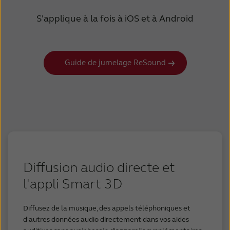
Google Pixel 9 Pro XL**
S'applique à la fois à iOS et à Android
Google Pixel 9 Pro**
Google Pixel 9**
Google Pixel 9a**
Google Pixel 8 Pro**
Guide de jumelage ReSound
Google Pixel 8**
Google Pixel 8a**
Google Pixel 7 Pro**
Google Pixel 7**
Google Pixel 7a
Google Pixel 6 Pro
Google Pixel 6
Google Pixel 6a
Diffusion audio directe et
Google Pixel 5
l'appli Smart 3D
Google Pixel 5a 5G
OnePlus 9 Pro
Diffusez de la musique, des appels téléphoniques et
OnePlus 9
d'autres données audio directement dans vos aides
OnePlus 9 R