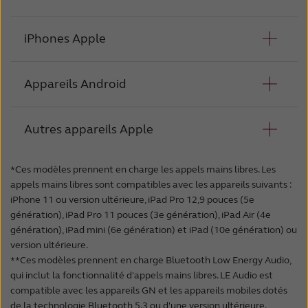
iPhones Apple
Appareils Android
iPhone 17 Pro Max*
iPhone 17 Pro*
Autres appareils Apple
iPhone 17*
Samsung Galaxy S26 Ultra**
iPhone 17e*
Samsung Galaxy S26+**
iPhone Air*
*Ces modèles prennent en charge les appels mains libres. Les
Samsung Galaxy S26**
iPhone 16 Pro Max*
appels mains libres sont compatibles avec les appareils suivants :
iPad Pro 12.9-inch (5th generation)*
Samsung Galaxy S25 Edge**
iPhone 16 Pro*
iPhone 11 ou version ultérieure, iPad Pro 12,9 pouces (5e
iPad Pro 12.9-inch (4th generation)
Samsung Galaxy S25 Ultra**
génération), iPad Pro 11 pouces (3e génération), iPad Air (4e
iPhone 16 Plus*
iPad Pro 12.9-inch (3rd generation)
Samsung Galaxy S25+**
génération), iPad mini (6e génération) et iPad (10e génération) ou
iPhone 16*
iPad Pro 11-inch (3rd generation)*
Samsung Galaxy S25**
version ultérieure.
iPhone 16e*
iPad Pro 11-inch (2nd generation)
**Ces modèles prennent en charge Bluetooth Low Energy Audio,
Samsung Galaxy S25 FE**
iPhone 15 Pro Max*
iPad Air 11-inch (M3)*
qui inclut la fonctionnalité d'appels mains libres. LE Audio est
Samsung Galaxy S24 Ultra**
iPhone 15 Pro*
iPad Air (4th generation)*
compatible avec les appareils GN et les appareils mobiles dotés
Samsung Galaxy S24+**
iPhone 15 Plus*
de la technologie Bluetooth 5.3 ou d'une version ultérieure.
iPad Air (3rd generation)