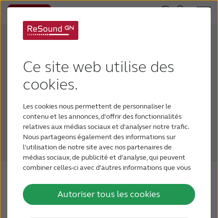
Vérifiez si votre appareil
est compatible avec vos
Ce site web utilise des
aides auditives
cookies.
Les aides auditives ReSound vous permettent de
Les cookies nous permettent de personnaliser le
contenu et les annonces, d'offrir des fonctionnalités
diffuser de l'audio directement à partir de votre
relatives aux médias sociaux et d'analyser notre trafic.
téléphone intelligent et de personnaliser votre
Nous partageons également des informations sur
son en déplacement.
l'utilisation de notre site avec nos partenaires de
médias sociaux, de publicité et d'analyse, qui peuvent
combiner celles-ci avec d'autres informations que vous
leur avez fournies ou qu'ils ont collectées lors de votre
utilisation de leurs services.
Autoriser tous les cookies