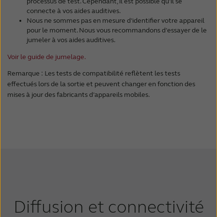
processus de test. Cependant, il est possible qu’il se
Samsung Galaxy A53 5G
iPhone XS
connecte à vos aides auditives.
Samsung Galaxy A52
iPhone XS Max
Nous ne sommes pas en mesure d’identifier votre appareil
Samsung Note 20 Ultra
pour le moment. Nous vous recommandons d’essayer de le
iPhone XR
Samsung Note 20
jumeler à vos aides auditives.
Samsung Galaxy Tab S9 5G**
Voir le guide de jumelage.
Samsung Galaxy Z Fold7**
Remarque : Les tests de compatibilité reflètent les tests
Samsung Galaxy Z Fold6**
effectués lors de la sortie et peuvent changer en fonction des
Samsung Galaxy Z Fold5**
mises à jour des fabricants d’appareils mobiles.
Samsung Galaxy Z Fold4**
Samsung Galaxy Z Flip7**
Samsung Galaxy Z Flip7 FE**
Samsung Galaxy Z Flip6**
Samsung Galaxy Z Flip5**
Google Pixel 10 Pro XL**
Google Pixel 10 Pro**
Google Pixel 10**
Google Pixel 10a**
Diffusion et connectivité
Google Pixel 9 Pro Fold**