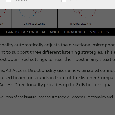
ionality automatically adjusts the directional microph
t to support three different listening strategies. This
st optimized settings to hear their best in any situatio
ons, All Access Directionality uses a new binaural conne
cused beam for sounds in front of the listener. Compar
l Access Directionality provides up to 2 dB better signal-
evolution of the binaural hearing strategy: All Access Directionality and