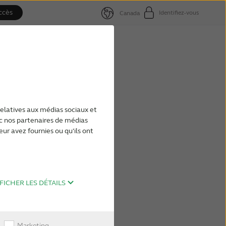
ccès
Identifiez-vous
Canada
ty
inaural hearing
relatives aux médias sociaux et
ec nos partenaires de médias
eur avez fournies ou qu'ils ont
h people and
s.
FICHER LES DÉTAILS
Marketing