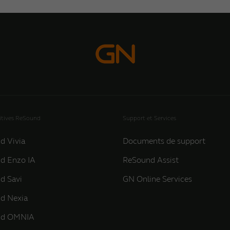
itives ReSound
Support et Services
d Vivia
Documents de support
d Enzo IA
ReSound Assist
d Savi
GN Online Services
d Nexia
nd OMNIA