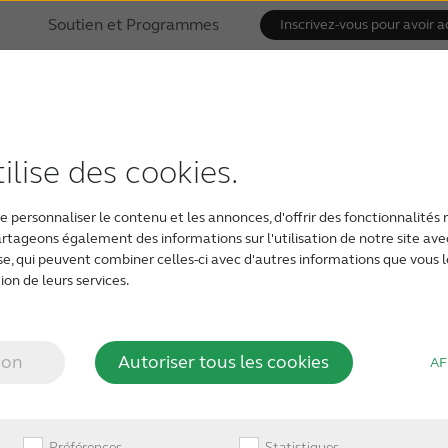
Soutien et Programmes
Inscrivez-vous pour avoir a
ccess Directionali
ilise des cookies.
usts directional microphone patterns according to a b
 personnaliser le contenu et les annonces, d'offrir des fonctionnalités 
partageons également des informations sur l'utilisation de notre site av
yse, qui peuvent combiner celles-ci avec d'autres informations que vous l
ion de leurs services.
mum settings to help patients effortlessly engage wit
s as they move through their daily listening situation
ion
Autoriser tous les cookies
AF
Préférences
Statistiques