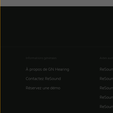
Informations générales
Aides aud
À propos de GN Hearing
ReSoun
Contactez ReSound
ReSoun
Réservez une démo
ReSoun
ReSoun
ReSou