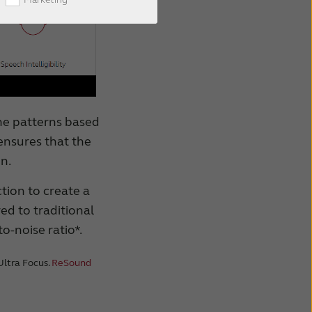
one patterns based
 ensures that the
n.
ction to create a
ed to traditional
to-noise ratio*.
 Ultra Focus.
ReSound