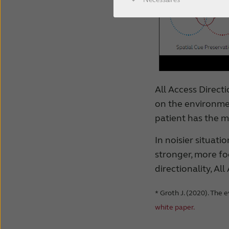
All Access Direct
on the environmen
patient has the mo
In noisier situati
stronger, more fo
directionality, Al
* Groth J. (2020). The 
white paper.