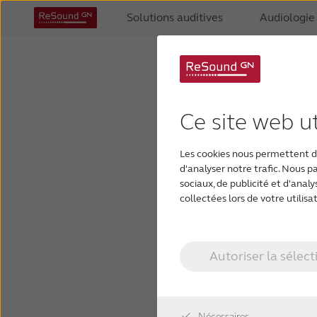
Solutions auditives
Audiologie
All A
Ce site web ut
Role
Automatically adj
Les cookies nous permettent de
strategy.
d'analyser notre trafic. Nous 
sociaux, de publicité et d'anal
End user benefit
collectées lors de votre utilisat
Provides the opti
surrounding sound
Autoriser la sélect
Nécessaires