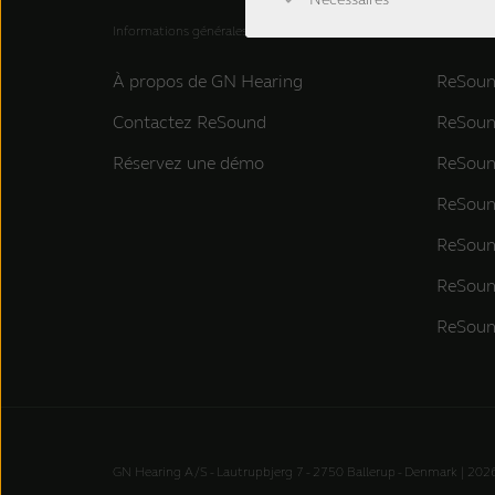
Informations générales
Aides aud
À propos de GN Hearing
ReSoun
Contactez ReSound
ReSoun
Réservez une démo
ReSoun
ReSoun
ReSou
ReSou
ReSoun
GN Hearing A/S - Lautrupbjerg 7 - 2750 Ballerup - Denmark | 202