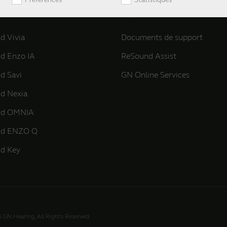
itives ReSound
Support et Services
d Vivia
Documents de support
d Enzo IA
ReSound Assist
d Savi
GN Online Services
d Nexia
nd OMNIA
nd ENZO Q
d Key
6 GN Hearing, All Rights Reserved.