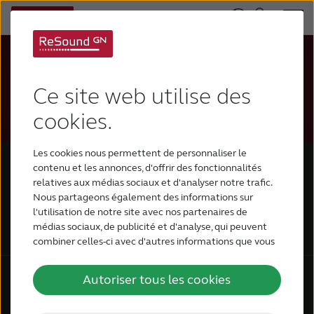
Thank you for requesting a demo for ReSound OMNIA
Ce site web utilise des
A ReSound Representative will contact you in the
cookies.
near future.
Les cookies nous permettent de personnaliser le
contenu et les annonces, d'offrir des fonctionnalités
relatives aux médias sociaux et d'analyser notre trafic.
Nous partageons également des informations sur
l'utilisation de notre site avec nos partenaires de
médias sociaux, de publicité et d'analyse, qui peuvent
combiner celles-ci avec d'autres informations que vous
leur avez fournies ou qu'ils ont collectées lors de votre
utilisation de leurs services.
Autoriser tous les cookies
Informations générales
Aides auditives ReSound