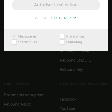
Autoriser la sélection
À propos de GN Hearing
ReSound Sensia
Contactez ReSound
ReSound Vivia
AFFICHER LES DÉTAILS
Réservez une démo
ReSound Enzo IA
ReSound Savi
Nécessaires
Préférences
ReSound Nexia
Statistiques
Marketing
ReSound OMNIA
ReSound ENZO Q
ReSound Key
Support et Services
Suivez-vous sur nos réseaux sociaux
!
Documents de support
Facebook
ReSound Assist
YouTube