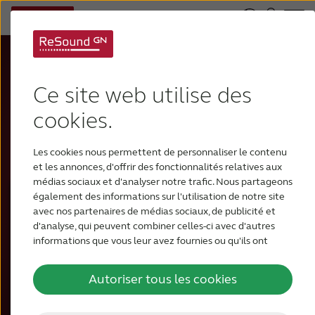
Book a demo of
ReSound
OMNIA
Ce site web utilise des
Fill out the form and a ReSound
cookies.
representative will get in contact with you
about ReSound OMNIA
Les cookies nous permettent de personnaliser le contenu
et les annonces, d'offrir des fonctionnalités relatives aux
médias sociaux et d'analyser notre trafic. Nous partageons
également des informations sur l'utilisation de notre site
Schedule a demo or training
avec nos partenaires de médias sociaux, de publicité et
d'analyse, qui peuvent combiner celles-ci avec d'autres
informations que vous leur avez fournies ou qu'ils ont
collectées lors de votre utilisation de leurs services.
Autoriser tous les cookies