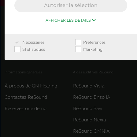
Autoriser la sélection
AFFICHER LES DÉTAILS
Nécessaires
Préférences
Statistiques
Marketing
Informations générales
Aides auditives ReSound
À propos de GN Hearing
ReSound Vivia
Contactez ReSound
ReSound Enzo IA
Réservez une démo
ReSound Savi
ReSound Nexia
ReSound OMNIA