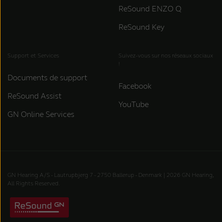
ReSound ENZO Q
ReSound Key
Support et Services
Suivez-vous sur nos réseaux sociaux
!
Documents de support
Facebook
ReSound Assist
YouTube
GN Online Services
GN Hearing A/S - Lautrupbjerg 7 - 2750 Ballerup - Denmark | 2026 GN Hearing,
All Rights Reserved.