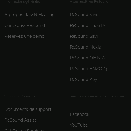
Informations générales
Aides auditives ReSound
À propos de GN Hearing
ReSound Vivia
Contactez ReSound
ReSound Enzo IA
Réservez une démo
ReSound Savi
ReSound Nexia
ReSound OMNIA
ReSound ENZO Q
ReSound Key
Support et Services
Suivez-vous sur nos réseaux sociaux
!
Documents de support
Facebook
ReSound Assist
YouTube